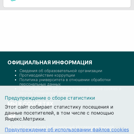
ОФИЦИАЛЬНАЯ ИНФОРМАЦИЯ
Сведения об образовательной организации
Противодействие коррупции
Политика университета в отношении обработки
персональных данных
Предупреждение об использовании файлов cookies и
других технических данных
Предупреждение о сборе статистики
МЫ В СОЦСЕТЯХ
Этот сайт собирает статистику посещения и
данные посетителей, в том числе с помощью
Яндекс.Метрики.
© 2026 Российский Национальный Исследовательский
Предупреждение об использовании файлов cookies
Медицинский Университет им. Н.И. Пирогова