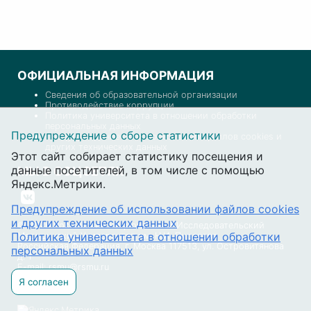
ОФИЦИАЛЬНАЯ ИНФОРМАЦИЯ
Сведения об образовательной организации
Противодействие коррупции
Политика университета в отношении обработки
персональных данных
Предупреждение о сборе статистики
Предупреждение об использовании файлов cookies и
других технических данных
Этот сайт собирает статистику посещения и
данные посетителей, в том числе с помощью
МЫ В СОЦСЕТЯХ
Яндекс.Метрики.
Предупреждение об использовании файлов cookies
и других технических данных
© 2026 Российский Национальный Исследовательский
Политика университета в отношении обработки
Медицинский Университет им. Н.И. Пирогова
Российская Федерация, г. Москва 117513, ул. Островитянова
персональных данных
д. 1
E-mail: rsmu@rsmu.ru
Я согласен