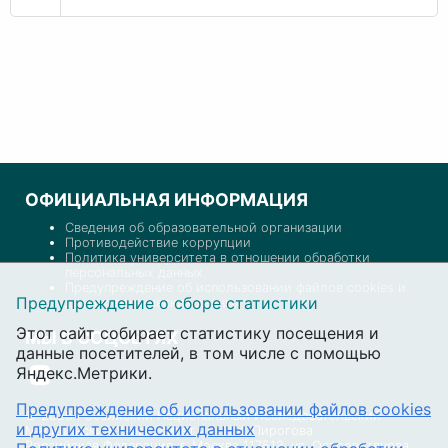
ОФИЦИАЛЬНАЯ ИНФОРМАЦИЯ
Сведения об образовательной организации
Противодействие коррупции
Политика университета в отношении обработки
персональных данных
Предупреждение об использовании файлов cookies и
Предупреждение о сборе статистики
других технических данных
Этот сайт собирает статистику посещения и
МЫ В СОЦСЕТЯХ
данные посетителей, в том числе с помощью
Яндекс.Метрики.
Предупреждение об использовании файлов cookies
© 2026 Российский Национальный Исследовательский
и других технических данных
Медицинский Университет им. Н.И. Пирогова
Российская Федерация, г. Москва 117513, ул. Островитянова